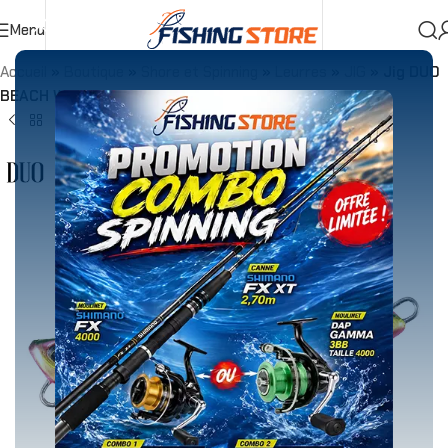
Menu
Accueil
»
Boutique
»
Shore et Spinning
»
Leurres
»
JIG
»
Jig DUO
BEACH WALKER FLIPPER 40g GPA0380