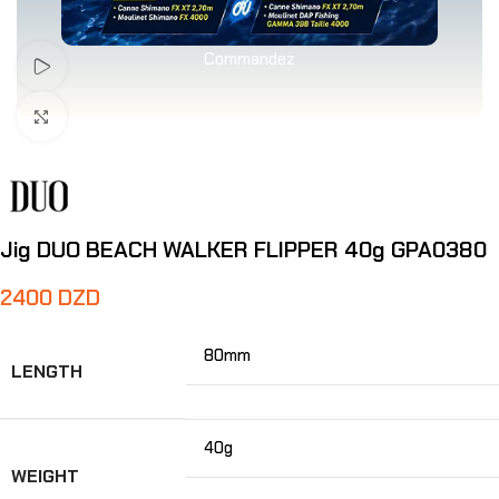
Commandez
Voir Vidéo
Agrandir
Jig DUO BEACH WALKER FLIPPER 40g GPA0380
2400
DZD
80mm
LENGTH
40g
WEIGHT