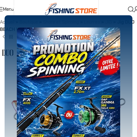
Menu
Accueil
»
Boutique
»
Shore et Spinning
»
Leurres
»
JIG
»
Jig DUO
BEACH WALKER FLIPPER 40g GPA0371