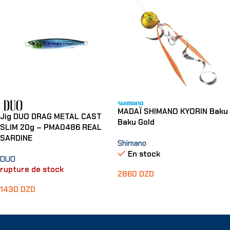
MADAÏ SHIMANO KYORIN Baku
Jig DUO DRAG METAL CAST
Baku Gold
SLIM 20g – PMA0486 REAL
SARDINE
Shimano
En stock
DUO
rupture de stock
2860
DZD
1430
DZD
Choix Des Options
Lire La Suite