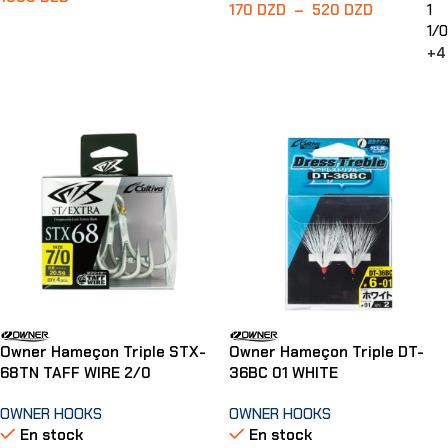
170
DZD
–
520
DZD
1
Ajouter Au Panier
1/0
+4
Choix Des Options
Owner Hameçon Triple STX-
Owner Hameçon Triple DT-
68TN TAFF WIRE 2/0
36BC 01 WHITE
OWNER HOOKS
OWNER HOOKS
En stock
En stock