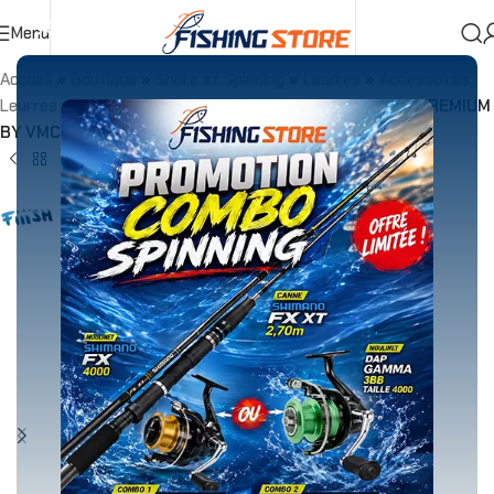
Menu
Accueil
»
Boutique
»
Shore et Spinning
»
Leurres
»
Accessoires
Leurres
»
Hameçons Leurres
»
Hameçons Fiiish KROG PREMIUM
BY VMC – BM120 Taille 3 Par 4