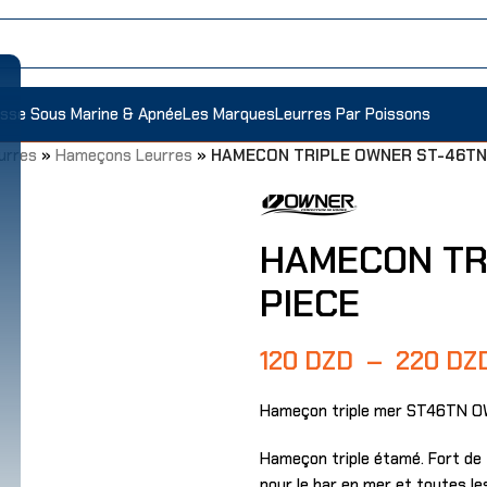
sse Sous Marine & Apnée
Les Marques
Leurres Par Poissons
urres
»
Hameçons Leurres
»
HAMECON TRIPLE OWNER ST-46TN
HAMECON TR
PIECE
120
DZD
–
220
DZ
Hameçon triple mer ST46TN 
Hameçon triple étamé. Fort de 
pour le bar en mer et toutes le