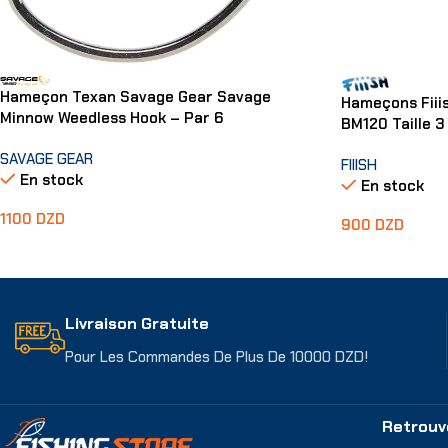
Hameçon Texan Savage Gear Savage
Hameçons Fii
Minnow Weedless Hook – Par 6
BM120 Taille 3
SAVAGE GEAR
FIIISH
En stock
En stock
1100
DZD
900
DZD
Choix Des Options
Ajouter Au Pani
Livraison Gratuite
Pour Les Commandes De Plus De 10000 DZD!
Retrouv