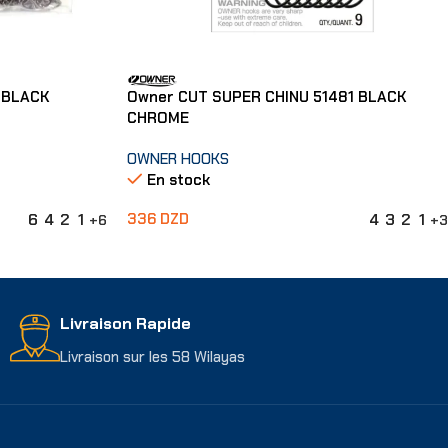
 BLACK
Owner CUT SUPER CHINU 51481 BLACK
CHROME
OWNER HOOKS
En stock
6
4
2
1
4
3
2
1
336
DZD
+6
+3
Choix Des Options
Livraison Rapide
Livraison sur les 58 Wilayas