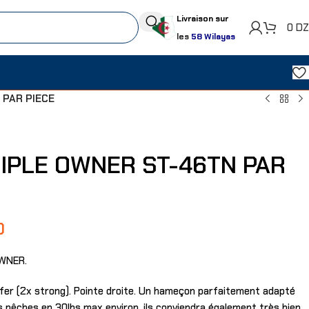
Livraison sur
0
D
les
58 Wilayas
 PAR PIECE
IPLE OWNER ST-46TN PAR
D
OWNER.
fer (2x strong). Pointe droite. Un hameçon parfaitement adapté
s pêches en 30lbs max environ, ils conviendra également très bien