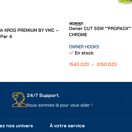
Owner CUT SSW **PROPACK**
ish KROG PREMIUM BY VMC –
CHROME
 Par 4
OWNER HOOKS
En stock
1540
DZD
–
3150
DZD
Choix Des Options
er
24/7 Support.
Nous sommes là pour vous aider !
ez nos univers
À votre service