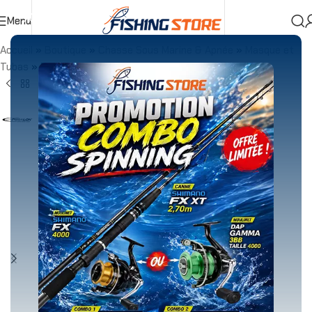
Menu
Accueil
»
Boutique
»
Chasse Sous Marine & Apnée
»
Masque et
Tubas
»
EPSEALON Tuba Seaquest red Fusion camo