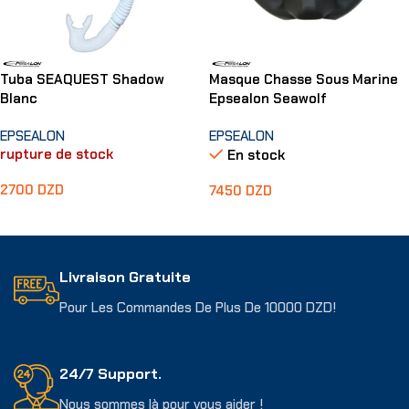
Tuba SEAQUEST Shadow
Masque Chasse Sous Marine
Blanc
Epsealon Seawolf
EPSEALON
EPSEALON
rupture de stock
En stock
2700
DZD
7450
DZD
Lire La Suite
Ajouter Au Panier
Livraison Gratuite
Pour Les Commandes De Plus De 10000 DZD!
24/7 Support.
Nous sommes là pour vous aider !