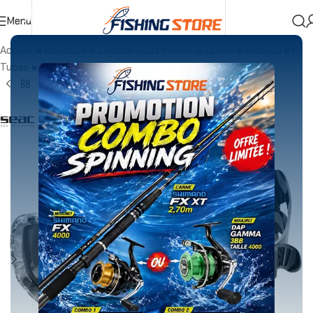
Menu
Accueil
»
Boutique
»
Chasse Sous Marine & Apnée
»
Masque et
Tubas
»
Masque Seac EXTREME EVO S/BL CAMO GRIS