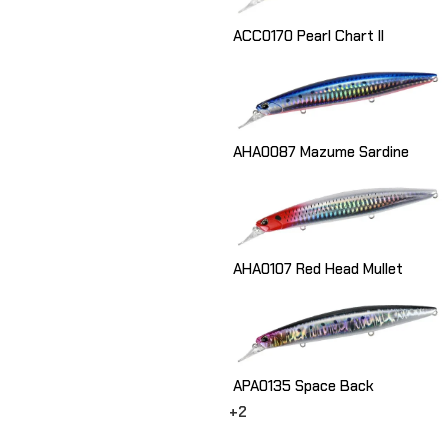
ACC0170 Pearl Chart II
AHA0087 Mazume Sardine
AHA0107 Red Head Mullet
APA0135 Space Back
+2
Choix Des Options