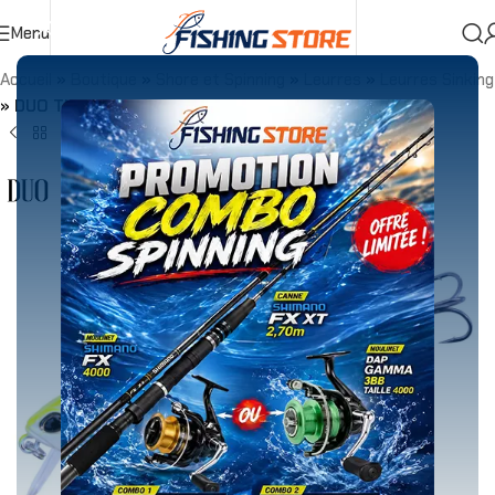
Menu
Accueil
»
Boutique
»
Shore et Spinning
»
Leurres
»
Leurres Sinking
»
DUO TIDE MINNOW 75 11g SPRINT Pearl Chart OB