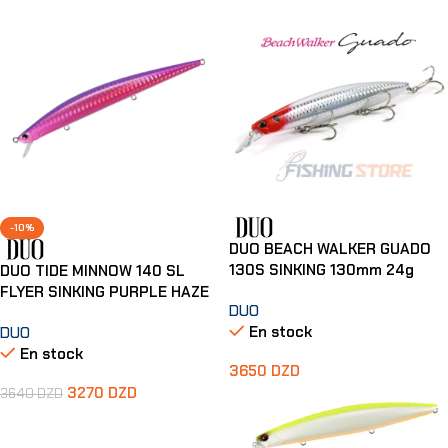
-10%
DUO BEACH WALKER GUADO
130S SINKING 130mm 24g
DUO TIDE MINNOW 140 SL
FLYER SINKING PURPLE HAZE
DUO
En stock
DUO
En stock
3650
DZD
3270
DZD
3640
DZD
Ajouter Au Panier