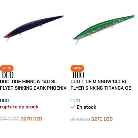
-10%
-10%
DUO TIDE MINNOW 140 SL
DUO TIDE MINNOW 140 SL
FLYER SINKING DARK PHOENIX
FLYER SINKING TIRANGA OB
DUO
DUO
rupture de stock
En stock
3270
DZD
3270
DZD
3640
DZD
3640
DZD
Lire La Suite
Ajouter Au Panier