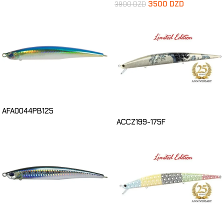
3500
DZD
3900
DZD
AFA0044PB125
ACCZ199-175F