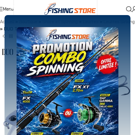
Menu
Accueil
»
Boutique
»
Shore et Spinning
»
Leurres
»
Leurres Sinking
»
DUO TIDE MINNOW 75 11g SPRINT NEO PEARL