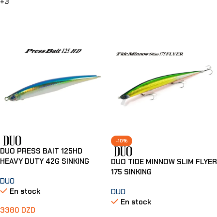
+3
Choix Des Options
Choix Des Options
-10%
DUO PRESS BAIT 125HD
HEAVY DUTY 42G SINKING
DUO TIDE MINNOW SLIM FLYER
175 SINKING
DUO
En stock
DUO
En stock
3380
DZD