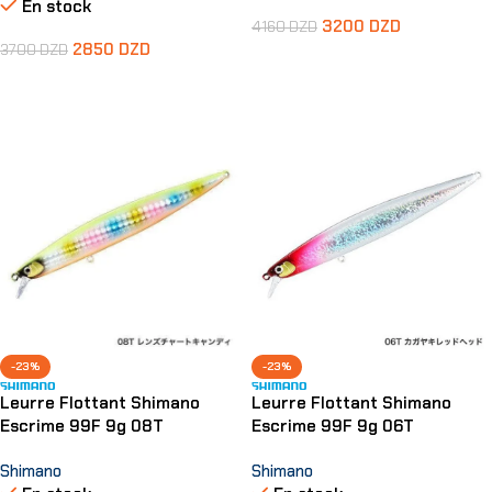
En stock
3200
DZD
4160
DZD
2850
DZD
3700
DZD
Ajouter Au Panier
Ajouter Au Panier
-23%
-23%
Leurre Flottant Shimano
Leurre Flottant Shimano
Escrime 99F 9g 08T
Escrime 99F 9g 06T
Shimano
Shimano