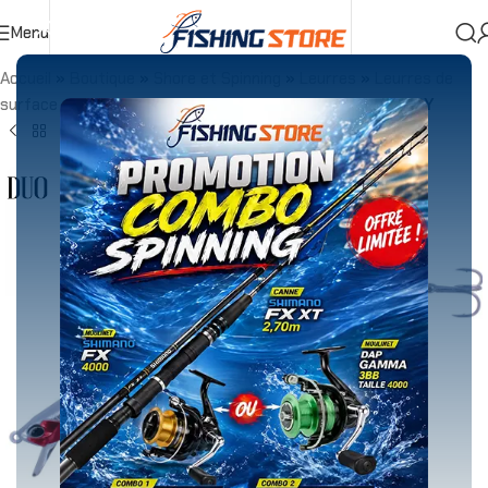
Menu
Accueil
»
Boutique
»
Shore et Spinning
»
Leurres
»
Leurres de
surface
»
DUO TIDE MINNOW 140 SLIM 18g PRISM IVORY