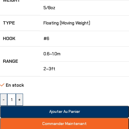
WEIGHT
5/8oz
TYPE
Floating (Moving Weight)
HOOK
#6
0.6~1.0m
RANGE
2~3ft
En stock
-
+
Ajouter Au Panier
Commander Maintenant