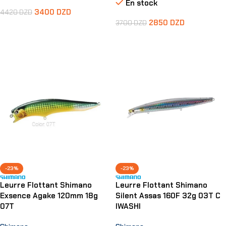
En stock
3400
DZD
4420
DZD
2850
DZD
3700
DZD
Ajouter Au Panier
Ajouter Au Panier
-23%
-23%
Leurre Flottant Shimano
Leurre Flottant Shimano
Exsence Agake 120mm 18g
Silent Assas 160F 32g 03T C
07T
IWASHI