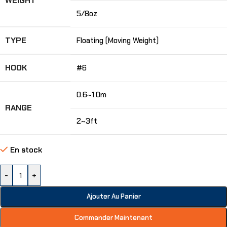
WEIGHT
5/8oz
TYPE
Floating (Moving Weight)
HOOK
#6
0.6~1.0m
RANGE
2~3ft
En stock
-
+
Ajouter Au Panier
Commander Maintenant