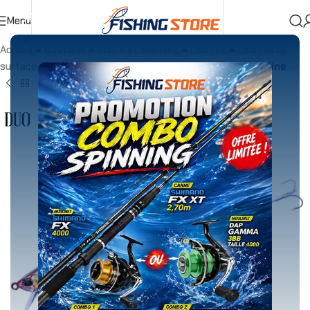
Menu
Accueil
»
Boutique
»
Shore et Spinning
»
Leurres
»
Leurres de
surface
»
DUO TIDE MINNOW 140 SLIM 18g Genkai Sardine