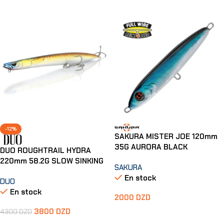
-12%
SAKURA MISTER JOE 120mm
35G AURORA BLACK
DUO ROUGHTRAIL HYDRA
220mm 58.2G SLOW SINKING
SAKURA
En stock
DUO
En stock
2000
DZD
3800
DZD
4300
DZD
Ajouter Au Panier