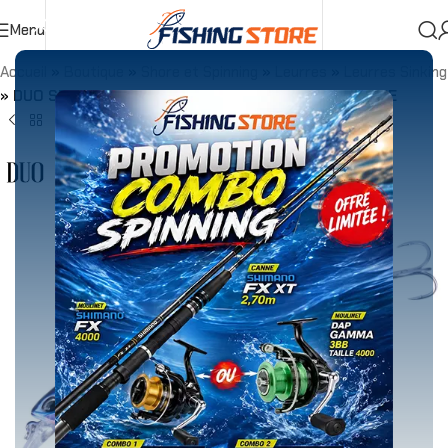
Menu
Accueil
»
Boutique
»
Shore et Spinning
»
Leurres
»
Leurres Sinking
»
DUO SPEARHEAD RYUKI 110S 21g SW MAZUM SARDINE