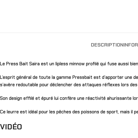
DESCRIPTION
INFO
Le Press Bait Saira est un lipless minnow profilé qui fuse aussi bien 
L’esprit général de toute la gamme Pressbait est d’apporter une desc
s’avère redoutable pour déclencher des attaques réflexes lors des
Son design effilé et épuré lui confère une réactivité ahurissante lor
Ce leurre est idéal pour les pêches des poissons de sport, mais il p
VIDÉO