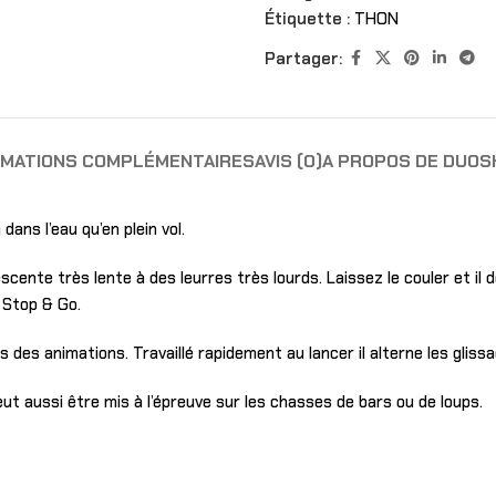
Étiquette :
THON
Partager:
RMATIONS COMPLÉMENTAIRES
AVIS (0)
A PROPOS DE DUO
S
dans l’eau qu’en plein vol.
ente très lente à des leurres très lourds. Laissez le couler et il de
 Stop & Go.
s des animations. Travaillé rapidement au lancer il alterne les glissa
eut aussi être mis à l’épreuve sur les chasses de bars ou de loups.