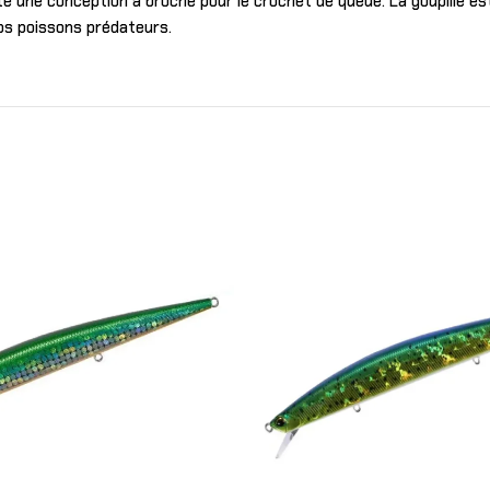
une conception à broche pour le crochet de queue. La goupille est en
os poissons prédateurs.