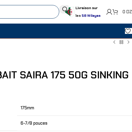
Livraison sur
0
D
les
58 Wilayas
AIT SAIRA 175 50G SINKING
175mm
6-7/8 pouces