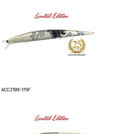
Ajouter Au Pani
ACCZ199-175F