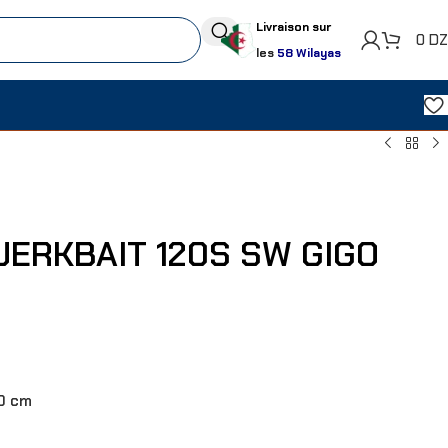
Livraison sur
0
D
les
58 Wilayas
JERKBAIT 120S SW GIGO
0 cm