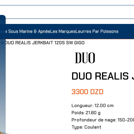
sse Sous Marine & Apnée
Les Marques
Leurres Par Poissons
»
DUO REALIS JERKBAIT 120S SW GIGO
DUO REALIS 
3300
DZD
Longueur: 12.00 cm
Poids: 21.60 g
Profondeur de nage: 150-20
Type: Coulant