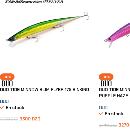
-10%
-10%
DUO TIDE MINNOW SLIM FLYER 175 SINKING
DUO TIDE MINN
PURPLE HAZE
DUO
En stock
DUO
En stock
3500
DZD
3900
DZD
327
3640
DZD