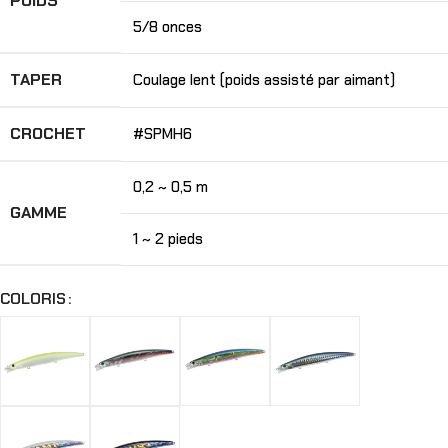
POIDS
5/8 onces
TAPER
Coulage lent (poids assisté par aimant)
CROCHET
#SPMH6
0,2 ~ 0,5 m
GAMME
1 ~ 2 pieds
COLORIS