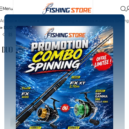
Menu
Accueil
»
Boutique
»
Shore et Spinning
»
Leurres
»
Leurres Sinking
»
DUO TERRIF DC-12 TYPE 1 SLOW SINKING 18g