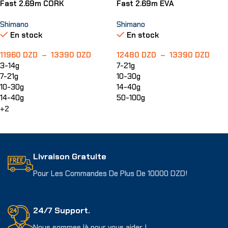
Fast 2.69m CORK
Fast 2.69m EVA
Shimano
Shimano
En stock
En stock
11960
DZD
–
13390
DZD
12480
DZD
–
13390
DZD
3-14g
7-21g
7-21g
10-30g
10-30g
14-40g
14-40g
50-100g
+2
Choix Des Options
Choix Des Options
Livraison Gratuite
Pour Les Commandes De Plus De 10000 DZD!
24/7 Support.
Nous sommes là pour vous aider !