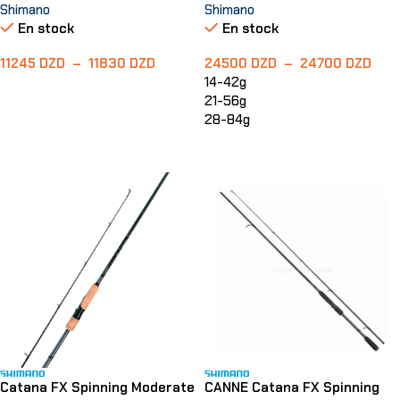
Shimano
Shimano
En stock
En stock
11245
DZD
–
11830
DZD
24500
DZD
–
24700
DZD
14-42g
Choix Des Options
21-56g
28-84g
Choix Des Options
Catana FX Spinning Moderate
CANNE Catana FX Spinning