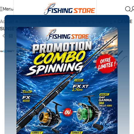
Menu
Accueil
»
Boutique
»
Shore et Spinning
»
Canne Spinning
»
CANNE
SUNSET SUNBASS SW2 3m 30-80g