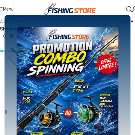
Menu
Accueil
»
Boutique
»
Shore et Spinning
»
Canne Spinning
»
CANNE
Shimano FX XT Spinning 2,70m