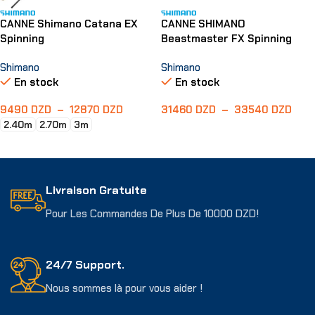
CANNE Shimano Catana EX
CANNE SHIMANO
Spinning
Beastmaster FX Spinning
Shimano
Shimano
En stock
En stock
9490
DZD
–
12870
DZD
31460
DZD
–
33540
DZD
2.40m
2.70m
3m
Choix Des Options
Choix Des Options
Livraison Gratuite
Pour Les Commandes De Plus De 10000 DZD!
24/7 Support.
Nous sommes là pour vous aider !