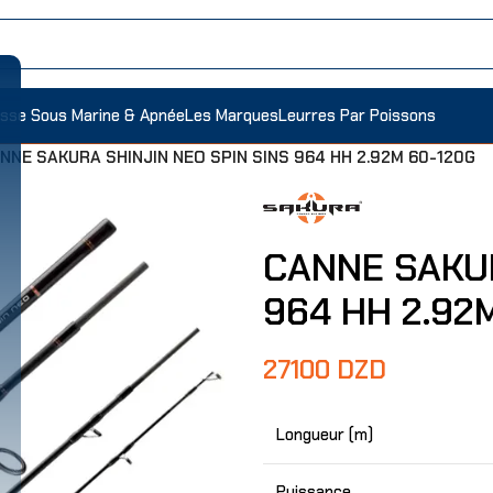
sse Sous Marine & Apnée
Les Marques
Leurres Par Poissons
NNE SAKURA SHINJIN NEO SPIN SINS 964 HH 2.92M 60-120G
CANNE SAKUR
964 HH 2.92
27100
DZD
Longueur (m)
Puissance