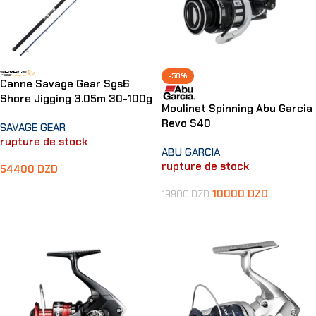
-50%
Canne Savage Gear Sgs6
Shore Jigging 3.05m 30-100g
Moulinet Spinning Abu Garcia
Revo S40
SAVAGE GEAR
rupture de stock
ABU GARCIA
rupture de stock
54400
DZD
Lire La Suite
10000
DZD
19900
DZD
Lire La Suite