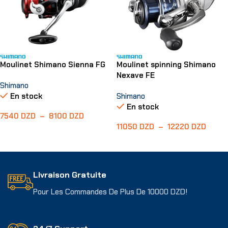
Moulinet Shimano Sienna FG
Moulinet spinning Shimano
Nexave FE
Shimano
En stock
Shimano
En stock
7540
DZD
–
8100
DZD
11050
DZD
–
12220
DZD
Choix Des Options
Choix Des Options
Livraison Gratuite
Pour Les Commandes De Plus De 10000 DZD!