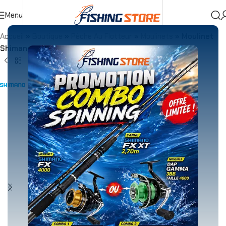
Menu
Accueil
»
Boutique
»
Pêche Au Flotteur
»
Moulinets
»
Moulinet
Shimano Nexave FI