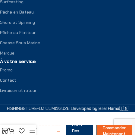
Surfcasting
Pêche en Bateau
Shore et Spinning
Pêche au Flotteur
Chasse Sous Marine
Marque
À votre service
Promo
Contact
Livraison et retour
FISHINGSTORE-DZ.COM©2026 Developed by
Bilel Hama🇹🇳
Moulinet
12900
DZD
Choix
Shimano
Commander
–
Des
Nexave
Maintenant