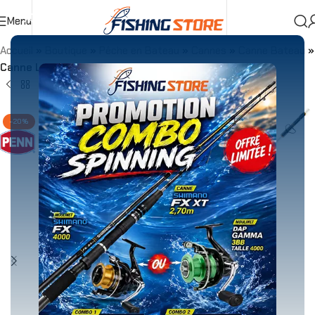
Menu
Accueil
»
Boutique
»
Pêche en Bateau
»
Cannes
»
Canne Bateau
»
Canne Lancer Penn Battalion Tuna Spin 2.49m
-20%