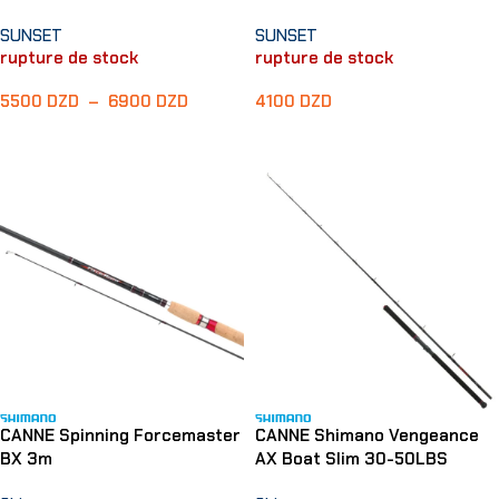
SUNSET
SUNSET
rupture de stock
rupture de stock
5500
DZD
–
6900
DZD
4100
DZD
Choix Des Options
Lire La Suite
CANNE Spinning Forcemaster
CANNE Shimano Vengeance
BX 3m
AX Boat Slim 30-50LBS