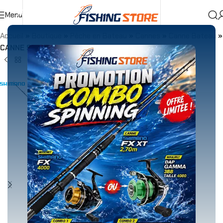
Menu
Accueil
»
Boutique
»
Pêche en Bateau
»
Cannes
»
Canne Bateau
»
CANNE Shimano Vengeance AX Boat Slim 30-50LBS