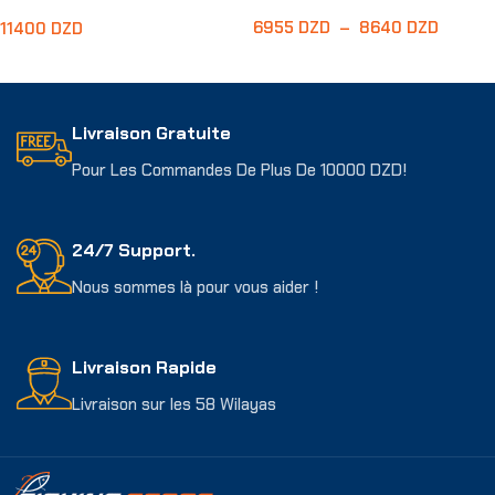
6955
DZD
–
8640
DZD
11400
DZD
Choix Des Options
Ajouter Au Panier
Livraison Gratuite
Pour Les Commandes De Plus De 10000 DZD!
24/7 Support.
Nous sommes là pour vous aider !
Livraison Rapide
Livraison sur les 58 Wilayas