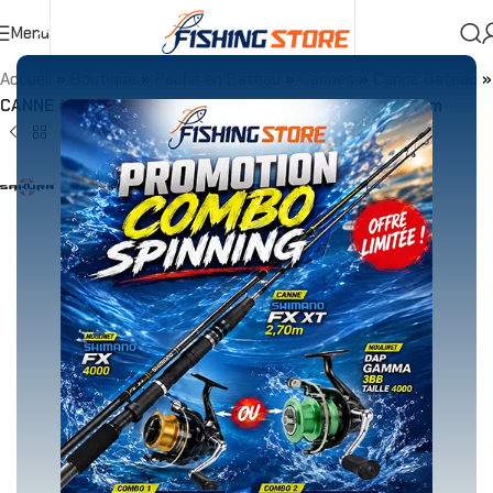
Menu
Accueil
»
Boutique
»
Pêche en Bateau
»
Cannes
»
Canne Bateau
»
CANNE à calamar salt sniper 802m squid spécial 2.44m