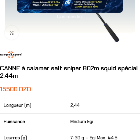
Commandez
Agrandir
CANNE à calamar salt sniper 802m squid spécial
2.44m
15500
DZD
Longueur (m)
2,44
Puissance
Medium Egi
Leurres (g)
7-30 g – Egi Max. #4.5