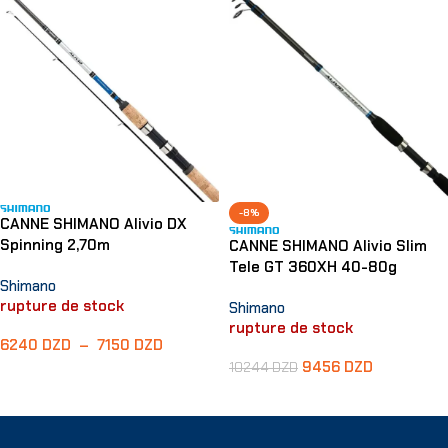
-8%
CANNE SHIMANO Alivio DX
Spinning 2,70m
CANNE SHIMANO Alivio Slim
Tele GT 360XH 40-80g
Shimano
rupture de stock
Shimano
rupture de stock
6240
DZD
–
7150
DZD
9456
DZD
10244
DZD
Choix Des Options
Lire La Suite