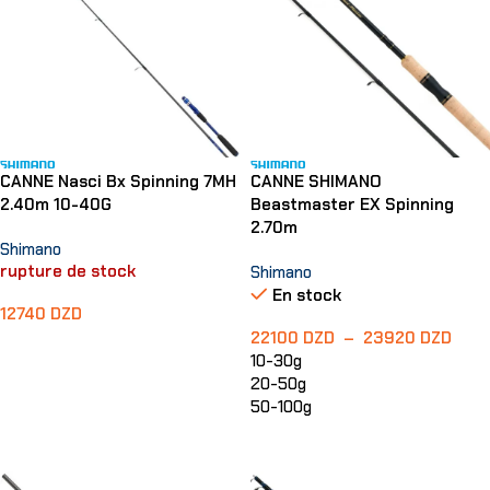
CANNE Nasci Bx Spinning 7MH
CANNE SHIMANO
2.40m 10-40G
Beastmaster EX Spinning
2.70m
Shimano
rupture de stock
Shimano
En stock
12740
DZD
22100
DZD
–
23920
DZD
Lire La Suite
10-30g
20-50g
50-100g
Choix Des Options