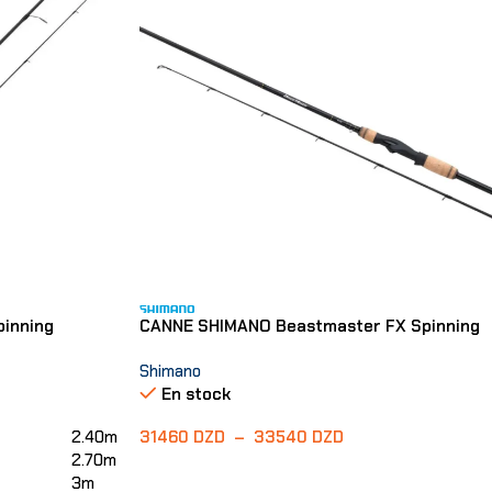
inning
CANNE SHIMANO Beastmaster FX Spinning
Shimano
En stock
2.40m
31460
DZD
–
33540
DZD
2.70m
Choix Des Options
3m