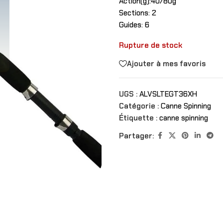
Action(g):40/80g
Sections: 2
Guides: 6
Rupture de stock
Ajouter à mes favoris
UGS :
ALVSLTEGT36XH
Catégorie :
Canne Spinning
Étiquette :
canne spinning
Partager: