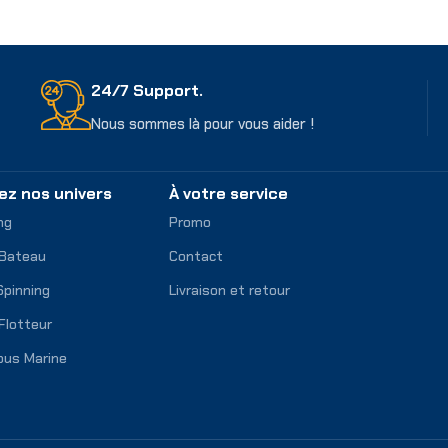
er
Choix Des Options
24/7 Support.
Nous sommes là pour vous aider !
ez nos univers
À votre service
ng
Promo
 Bateau
Contact
Spinning
Livraison et retour
Flotteur
ous Marine