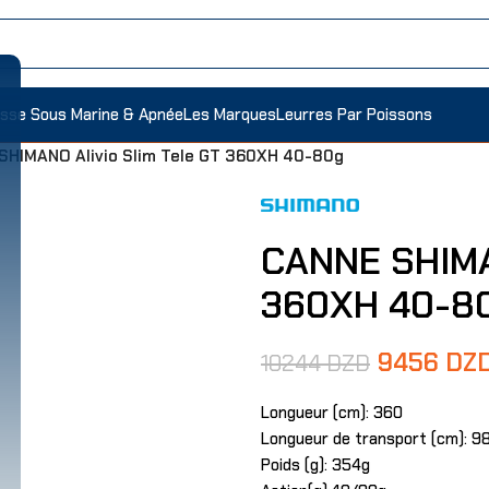
sse Sous Marine & Apnée
Les Marques
Leurres Par Poissons
SHIMANO Alivio Slim Tele GT 360XH 40-80g
CANNE SHIMAN
360XH 40-8
9456
DZ
10244
DZD
Longueur (cm): 360
Longueur de transport (cm): 9
Poids (g): 354g