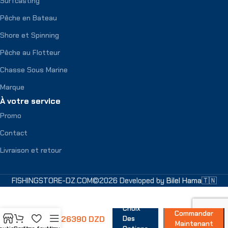
Surfcasting
Pêche en Bateau
Shore et Spinning
Pêche au Flotteur
Chasse Sous Marine
Marque
À votre service
Promo
Contact
Livraison et retour
FISHINGSTORE-DZ.COM©2026 Developed by
Bilel Hama🇹🇳
Veste
Choix
Red
Commander
26390
DZD
Fusion
Des
Maintenant