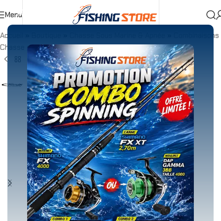
Menu
Accueil
»
Boutique
»
Chasse Sous Marine & Apnée
»
Combinaisons
Chasse sous marine
»
Veste Red Fusion YAM039 7mm