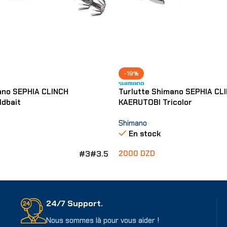
-19%
ano SEPHIA CLINCH
Turlutte Shimano SEPHIA CL
dbait
KAERUTOBI Tricolor
Shimano
En stock
#3
#3.5
2000
DZD
ons
Choix Des Options
24/7 Support.
Nous sommes là pour vous aider !