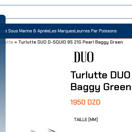
sse Sous Marine & Apnée
Les Marques
Leurres Par Poissons
urlutte
»
Turlutte DUO D-SQUID 95 21G Pearl Baggy Green
Turlutte DUO
Baggy Green
1950
DZD
TAILLE (MM)