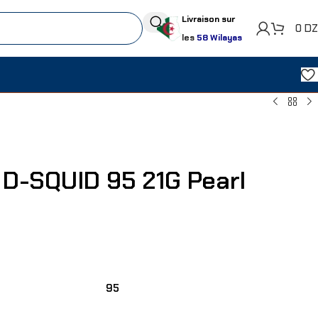
Livraison sur
0
D
les
58 Wilayas
 D-SQUID 95 21G Pearl
95