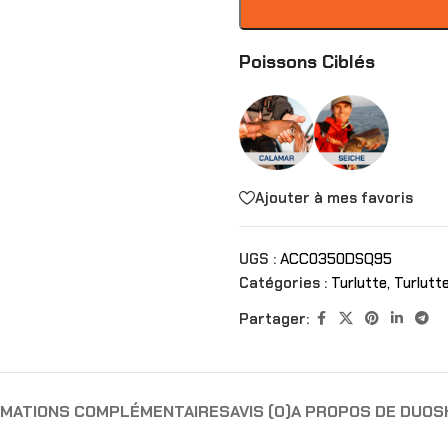
Poissons Ciblés
Ajouter à mes favoris
UGS :
ACC0350DSQ95
Catégories :
Turlutte
,
Turlutt
Partager:
RMATIONS COMPLÉMENTAIRES
AVIS (0)
A PROPOS DE DUO
S