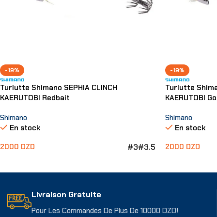
-19%
-19%
Turlutte Shimano SEPHIA CLINCH
Turlutte Shim
KAERUTOBI Redbait
KAERUTOBI Gol
Shimano
Shimano
En stock
En stock
#3
#3.5
2000
DZD
2000
DZD
Choix Des Options
Choix Des Opti
Livraison Gratuite
Pour Les Commandes De Plus De 10000 DZD!