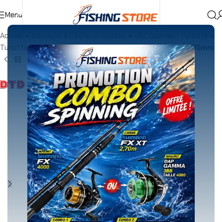
Menu
Accueil
»
Boutique
»
Pêche en Bateau
»
JIG ,Leurres , Turlutte
»
Turlutte
»
TURLUTTE DTD WEAK FISH OITA 3.5 17.5gr 105mm