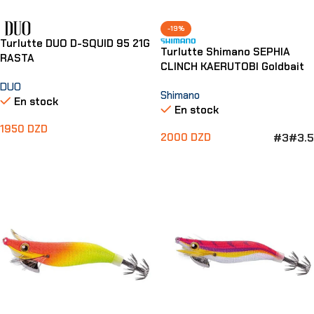
-19%
Turlutte DUO D-SQUID 95 21G
Turlutte Shimano SEPHIA
RASTA
CLINCH KAERUTOBI Goldbait
DUO
Shimano
En stock
En stock
1950
DZD
#3
#3.5
2000
DZD
Ajouter Au Panier
Choix Des Options