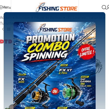
Menu
Accueil
»
Boutique
»
Pêche en Bateau
»
JIG ,Leurres , Turlutte
»
Turlutte
»
TURLUTTE DTD SOFT COLOR GLAVOC 1.5