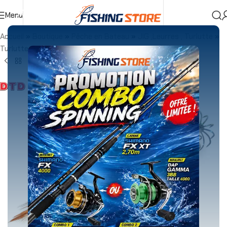
Menu
Accueil
»
Boutique
»
Pêche en Bateau
»
JIG ,Leurres , Turlutte
»
Turlutte
»
TURLUTTE DTD PREMIUM BUKVA 1.5