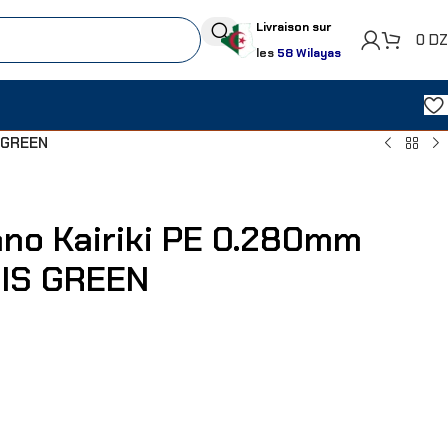
Livraison sur
0
D
les
58 Wilayas
 GREEN
no Kairiki PE 0.280mm
IS GREEN