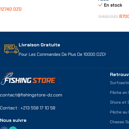
En stock
12740
DZD
870
12400
DZD
Choix Des Options
Choix Des Opti
Livraison Gratuite
Pour Les Commandes De Plus De 10000 DZD!
Retrouv
Surfcasti
Pêche en
contact@fishingstore-dz.com
Shore et 
Contact : +213 558 17 10 58
Pêche au 
Nous suivre
Chasse S