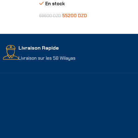
En stock
55200
DZD
69600
DZD
Ajouter Au Panier
Livraison Rapide
Livraison sur les 58 Wilayas