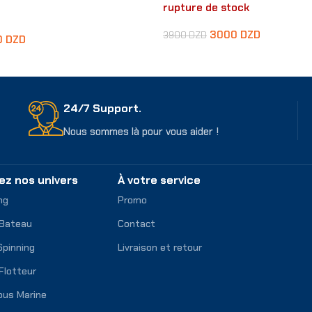
rupture de stock
3000
DZD
3900
DZD
0
DZD
Choix Des Options
ons
24/7 Support.
Nous sommes là pour vous aider !
ez nos univers
À votre service
ng
Promo
 Bateau
Contact
Spinning
Livraison et retour
Flotteur
ous Marine