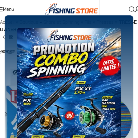
Menu
Accueil
»
Boutique
»
Shore et Spinning
»
Fils
»
Tresses
»
TRESSE
OWNER Kizuna X8 – Multicolore – 150M