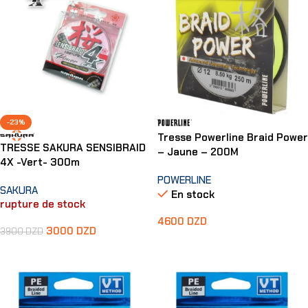
-23%
Tresse Powerline Braid Power
TRESSE SAKURA SENSIBRAID
– Jaune – 200M
4X -Vert- 300m
POWERLINE
SAKURA
En stock
rupture de stock
4600
DZD
3000
DZD
3900
DZD
Choix Des Options
Choix Des Options