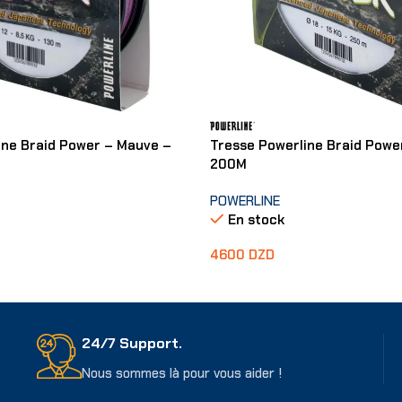
ine Braid Power – Mauve –
Tresse Powerline Braid Powe
200M
POWERLINE
En stock
4600
DZD
ons
Choix Des Options
24/7 Support.
Nous sommes là pour vous aider !