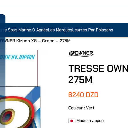
sse Sous Marine & Apnée
Les Marques
Leurres Par Poissons
OWNER Kizuna X8 – Green – 275M
TRESSE OWNE
275M
6240
DZD
Couleur : Vert
Made in Japon