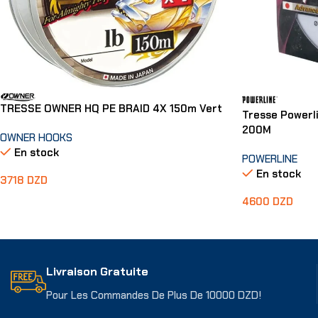
TRESSE OWNER HQ PE BRAID 4X 150m Vert
Tresse Powerl
200M
OWNER HOOKS
En stock
POWERLINE
En stock
3718
DZD
4600
DZD
Choix Des Options
Choix Des Opti
Livraison Gratuite
Pour Les Commandes De Plus De 10000 DZD!