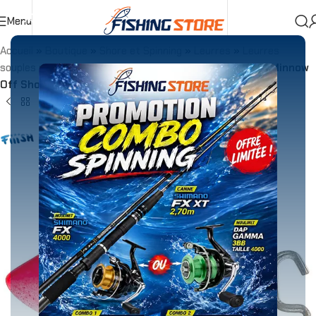
Menu
Accueil
»
Boutique
»
Shore et Spinning
»
Leurres
»
Leurres
souples
»
Têtes Plombées
»
Tete Plombee Fiiish Black Minnow
Off Shore 140 Rouge 40g Taille 4 Par 2