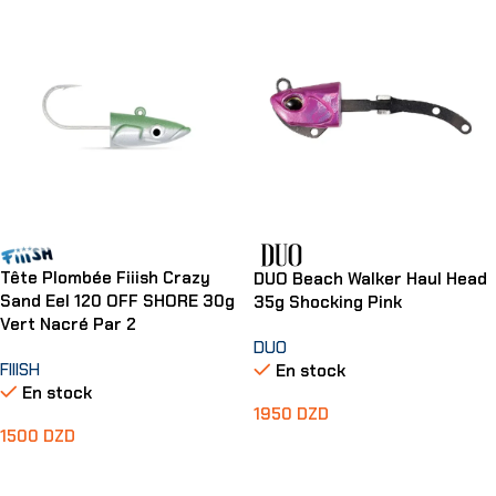
Tête Plombée Fiiish Crazy
DUO Beach Walker Haul Head
Sand Eel 120 OFF SHORE 30g
35g Shocking Pink
Vert Nacré Par 2
DUO
FIIISH
En stock
En stock
1950
DZD
1500
DZD
Ajouter Au Panier
Ajouter Au Panier