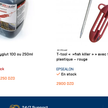
glut 100 ou 250ml
T-tool « »fish killer » » avec 
plastique – rouge
ock
EPSEALON
En stock
3250
DZD
2900
DZD
ons
Ajouter Au Panier
24/7 Support.