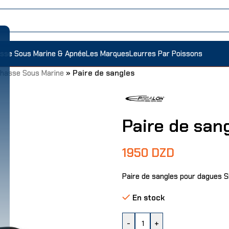
sse Sous Marine & Apnée
Les Marques
Leurres Par Poissons
hasse Sous Marine
»
Paire de sangles
Paire de san
1950
DZD
Paire de sangles pour dagues Si
En stock
-
+