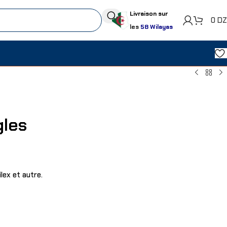
Livraison sur
0
D
les
58 Wilayas
gles
lex et autre.