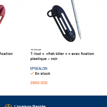
fixation
T-tool « »fish killer » » avec fixation
plastique – noir
EPSEALON
En stock
2900
DZD
Ajouter Au Panier
Livraison Rapide