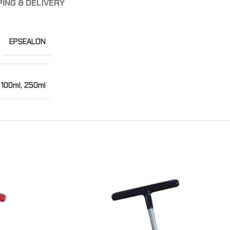
PING & DELIVERY
EPSEALON
100ml
,
250ml