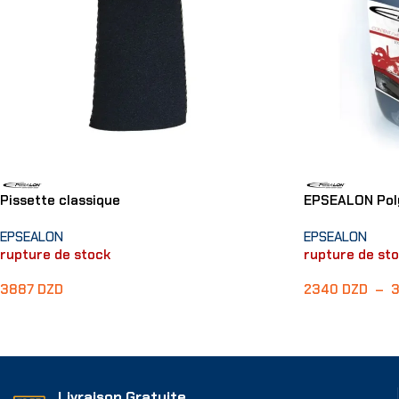
Pissette classique
EPSEALON Poly
EPSEALON
EPSEALON
rupture de stock
rupture de st
3887
DZD
2340
DZD
–
Lire La Suite
Choix Des Opti
Livraison Gratuite