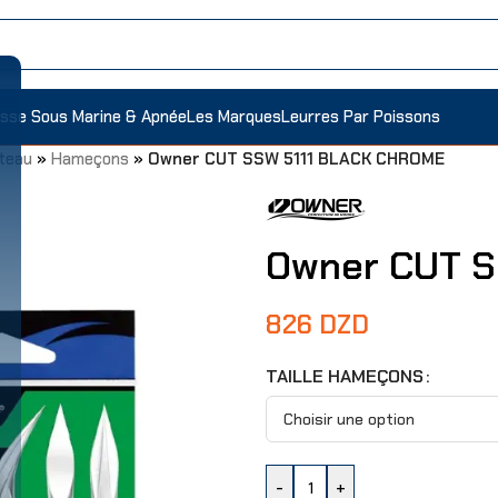
sse Sous Marine & Apnée
Les Marques
Leurres Par Poissons
teau
»
Hameçons
»
Owner CUT SSW 5111 BLACK CHROME
Owner CUT S
826
DZD
TAILLE HAMEÇONS
-
+