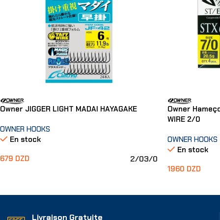
Owner JIGGER LIGHT MADAI HAYAGAKE
Owner Hameço
WIRE 2/0
OWNER HOOKS
En stock
OWNER HOOKS
En stock
2/0
3/0
679
DZD
1960
DZD
Choix Des Options
Ajouter Au Pani
Livraison Gratuite