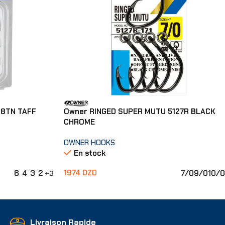
58TN TAFF
Owner RINGED SUPER MUTU 5127R BLACK
CHROME
OWNER HOOKS
En stock
6
4
3
2
7/0
9/0
10/0
1974
DZD
+3
Choix Des Options
Livraison Rapide