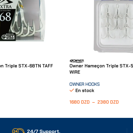
n Triple STX-68TN TAFF
Owner Hameçon Triple STX-
WIRE
OWNER HOOKS
En stock
1680
DZD
–
2380
DZD
er
Choix Des Options
24/7 Support.