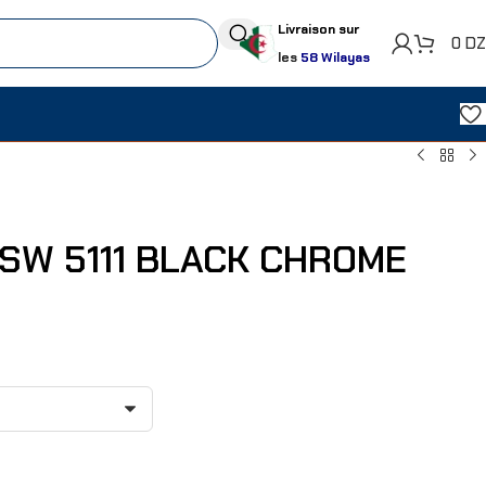
Livraison sur
0
D
les
58 Wilayas
SW 5111 BLACK CHROME