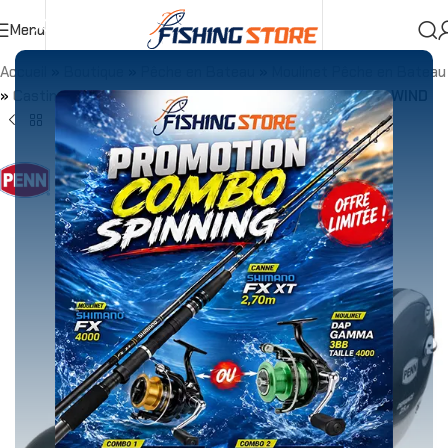
Menu
Accueil
»
Boutique
»
Pêche en Bateau
»
Moulinet Pêche en Bateau
»
Casting
»
Moulinet Traîne PENN DEFIANCE 20 LEVEL WIND