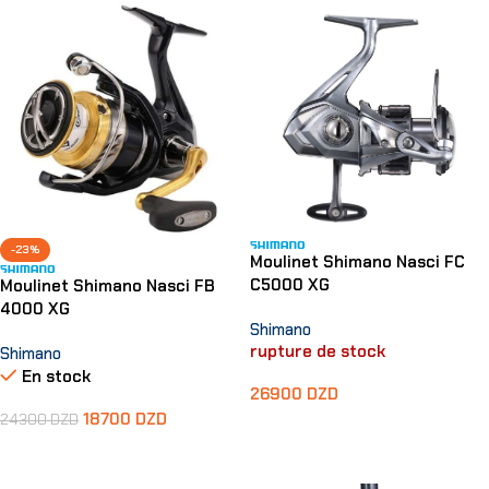
-23%
Moulinet Shimano Nasci FC
C5000 XG
Moulinet Shimano Nasci FB
4000 XG
Shimano
rupture de stock
Shimano
En stock
26900
DZD
18700
DZD
24300
DZD
Lire La Suite
Ajouter Au Panier