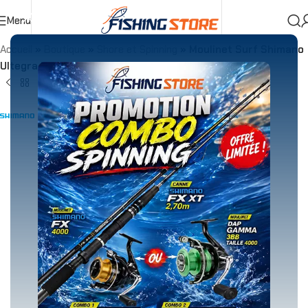
Menu
Accueil
»
Boutique
»
Shore et Spinning
»
Moulinet Surf Shimano
Ultegra FC 4000 XG