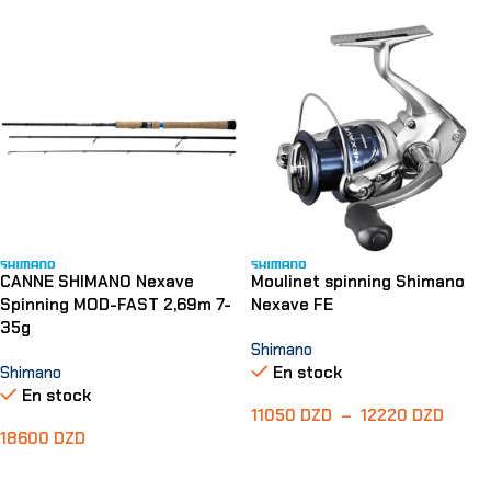
CANNE SHIMANO Nexave
Moulinet spinning Shimano
Spinning MOD-FAST 2,69m 7-
Nexave FE
35g
Shimano
Shimano
En stock
En stock
11050
DZD
–
12220
DZD
18600
DZD
Choix Des Options
Ajouter Au Panier