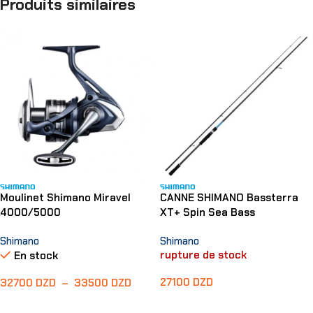
Produits similaires
Moulinet Shimano Miravel
CANNE SHIMANO Bassterra
4000/5000
XT+ Spin Sea Bass
Shimano
Shimano
rupture de stock
En stock
27100
DZD
32700
DZD
–
33500
DZD
Lire La Suite
Choix Des Options