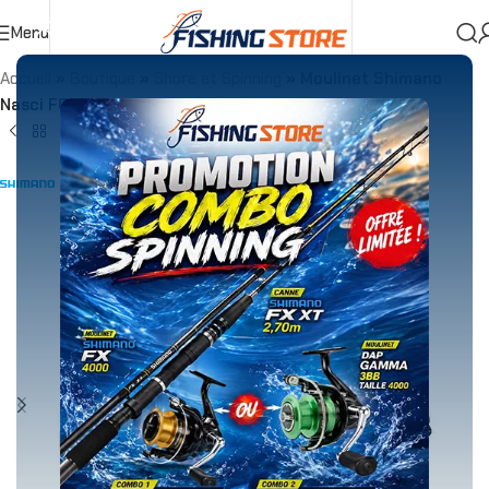
Menu
Accueil
»
Boutique
»
Shore et Spinning
»
Moulinet Shimano
Nasci FC 4000 XG