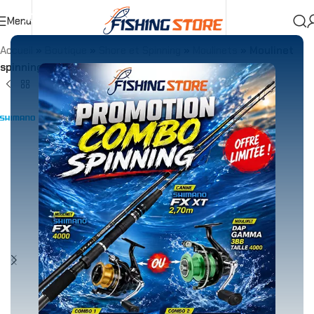
Menu
Accueil
»
Boutique
»
Shore et Spinning
»
Moulinets
»
Moulinet
spinning Shimano Spheros SW A 4000XG