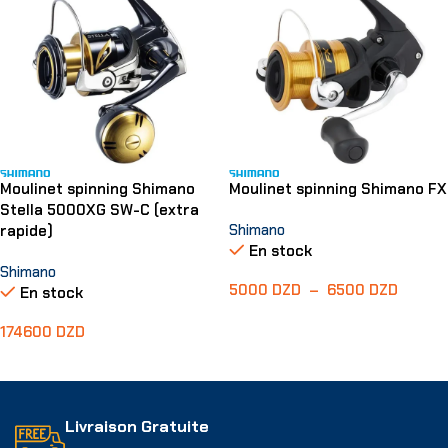
Moulinet spinning Shimano
Moulinet spinning Shimano FX
Stella 5000XG SW-C (extra
Shimano
rapide)
En stock
Shimano
5000
DZD
–
6500
DZD
En stock
Choix Des Options
174600
DZD
Ajouter Au Panier
Livraison Gratuite