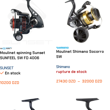
Moulinet Shimano Socorro
Moulinet spinning Sunset
SW
SUNFEEL SW FD 4006
Shimano
SUNSET
rupture de stock
En stock
27430
DZD
–
32000
DZD
10200
DZD
Choix Des Options
Ajouter Au Panier