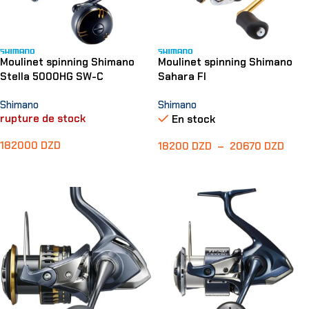
Moulinet spinning Shimano
Moulinet spinning Shimano
Stella 5000HG SW-C
Sahara FI
Shimano
Shimano
rupture de stock
En stock
182000
DZD
18200
DZD
–
20670
DZD
Lire La Suite
Choix Des Options