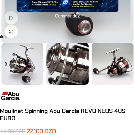
Commandez
Voir Vidéo
Agrandir
Moulinet Spinning Abu Garcia REVO NEOS 40S
EURO
22100
DZD
44100
DZD