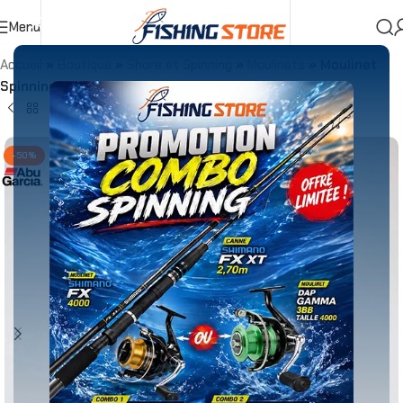
Menu
Accueil
»
Boutique
»
Shore et Spinning
»
Moulinets
»
Moulinet
Spinning Abu Garcia REVO NEOS 40S EURO
-50%