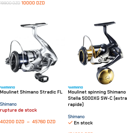
Ajouter Au Panier
10000
DZD
19900
DZD
Lire La Suite
Moulinet Shimano Stradic FL
Moulinet spinning Shimano
Stella 5000XG SW-C (extra
Shimano
rapide)
rupture de stock
Shimano
40200
DZD
–
45760
DZD
En stock
Choix Des Options