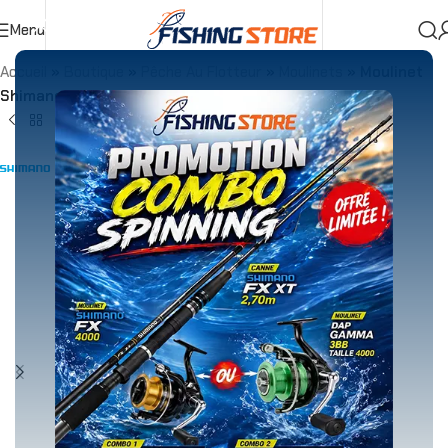
Menu
Accueil
»
Boutique
»
Pêche Au Flotteur
»
Moulinets
»
Moulinet
Shimano Sienna FG