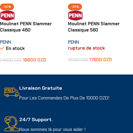
-30%
-30%
Moulinet PENN Slammer
Moulinet PENN Slammer
Classique 460
Classique 560
PENN
PENN
rupture de stock
En stock
17600
DZD
16800
DZD
25100
DZD
24000
DZD
Lire La Suite
Ajouter Au Panier
Livraison Gratuite
Pour Les Commandes De Plus De 10000 DZD!
24/7 Support.
Nous sommes là pour vous aider !