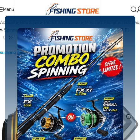
Menu
Accueil
»
Boutique
»
Pêche en Bateau
»
Moulinet Pêche en Bateau
»
Spinning & Jiggings
»
Moulinet Shimano SEDONA 6000 FI