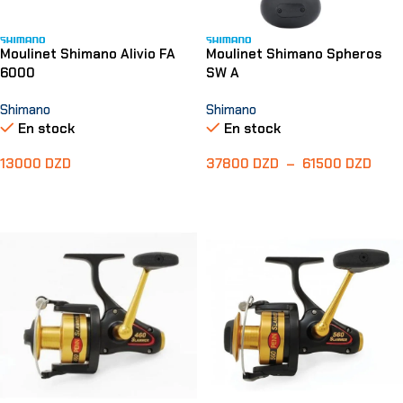
Moulinet Shimano Alivio FA
Moulinet Shimano Spheros
6000
SW A
Shimano
Shimano
En stock
En stock
13000
DZD
37800
DZD
–
61500
DZD
Ajouter Au Panier
Choix Des Options