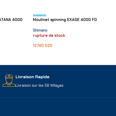
CATANA 4000
Moulinet spinning EXAGE 4000 FD
Shimano
rupture de stock
12740
DZD
Lire La Suite
Livraison Rapide
Livraison sur les 58 Wilayas