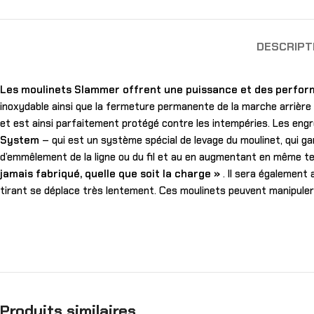
DESCRIPT
Les moulinets Slammer offrent une puissance et des performa
inoxydable ainsi que la fermeture permanente de la marche arrièr
et est ainsi parfaitement protégé contre les intempéries. Les engr
System
– qui est un système spécial de levage du moulinet, qui gara
d’emmêlement de la ligne ou du fil et au en augmentant en même tem
jamais fabriqué, quelle que soit la charge »
. Il sera également 
tirant se déplace très lentement. Ces moulinets peuvent manipuler 
Produits similaires