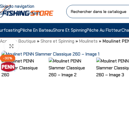
Skip to navigation
Skip to main content
urfcasting
Pêche En Bateau
Shore Et Spinning
Pêche Au Flotteur
Cha
Accueil
»
Boutique
»
Shore et Spinning
»
Moulinets
»
Moulinet PE
Agrandir
-30%