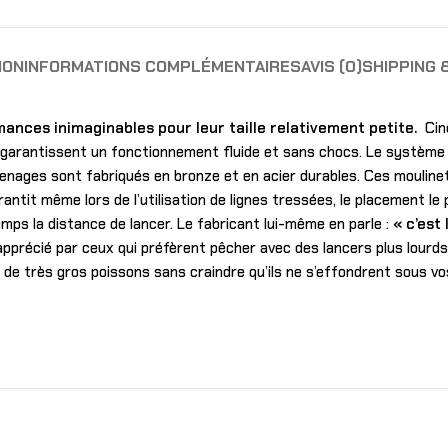
ION
INFORMATIONS COMPLÉMENTAIRES
AVIS (0)
SHIPPING 
nces inimaginables pour leur taille relativement petite.
Cin
e garantissent un fonctionnement fluide et sans chocs. Le systèm
enages sont fabriqués en bronze et en acier durables. Ces moulinet
ntit même lors de l’utilisation de lignes tressées, le placement le p
ps la distance de lancer. Le fabricant lui-même en parle :
« c’est
apprécié par ceux qui préfèrent pêcher avec des lancers plus lourds 
de très gros poissons sans craindre qu’ils ne s’effondrent sous vo