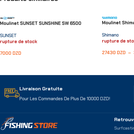
Moulinet Shim
Moulinet SUNSET SUNSHINE SW 6500
Shimano
SUNSET
rupture de st
rupture de stock
27430
DZD
–
7000
DZD
Choix Des Opti
Lire La Suite
Livraison Gratuite
Pour Les Commandes De Plus De 10000 DZD!
Retrouv
Surfcasti