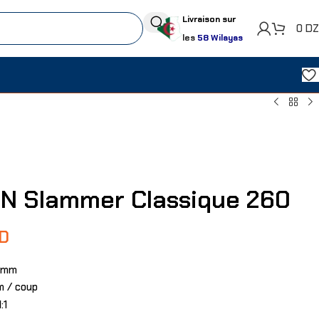
Livraison sur
0
D
les
58 Wilayas
NN Slammer Classique 260
D
25mm
m / coup
1
:1