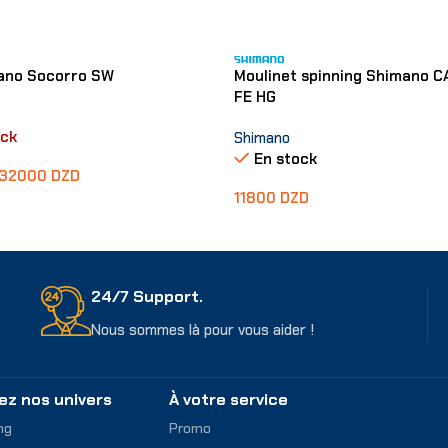
ano Socorro SW
Moulinet spinning Shimano 
FE HG
ock
Shimano
En stock
32000
DZD
11800
DZD
ons
Choix Des Options
24/7 Support.
Nous sommes là pour vous aider !
ez nos univers
À votre service
ng
Promo