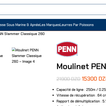
sse Sous Marine & Apnée
Les Marques
Leurres Par Poissons
NN Slammer Classique 260
Moulinet PE
15300
DZ
21900
DZD
Capacité de ligne : 250m / 0.
Vitesse de récupération : 64 c
5
Rapport de démultiplication :
.