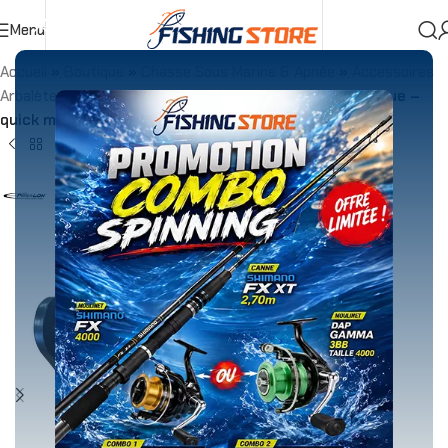
Menu
Accueil
»
Boutique
»
Chasse Sous Marine & Apnée
»
Accessoires
Arbalètes
»
Moulinet Arbalettes
»
Moulinet Echo plastique –
quick mount 30mt