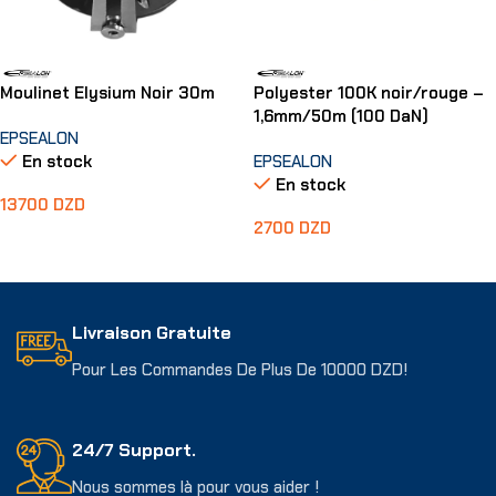
Moulinet Elysium Noir 30m
Polyester 100K noir/rouge –
1,6mm/50m (100 DaN)
EPSEALON
En stock
EPSEALON
En stock
13700
DZD
2700
DZD
Ajouter Au Panier
Ajouter Au Panier
Livraison Gratuite
Pour Les Commandes De Plus De 10000 DZD!
24/7 Support.
Nous sommes là pour vous aider !