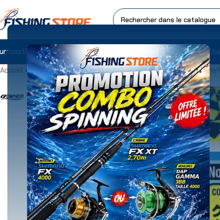
urfcasting
Pêche En Bateau
Shore Et Spinning
Pêche Au Flotteur
Cha
Accueil
»
Boutique
»
Surfcasting
»
Accessoires Surfcasting
»
Per