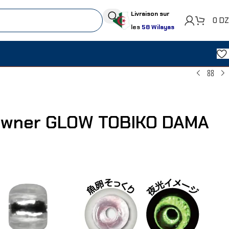
Livraison sur
0
D
les
58 Wilayas
 Owner GLOW TOBIKO DAMA