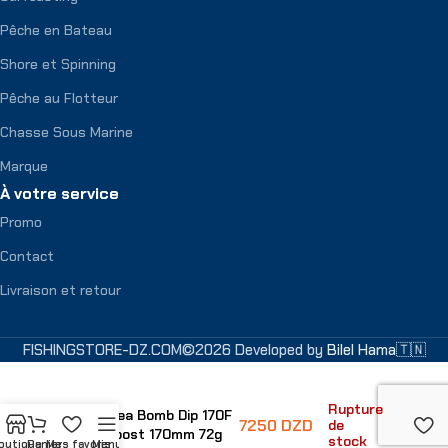
Pêche en Bateau
Shore et Spinning
Pêche au Flotteur
Chasse Sous Marine
Marque
À votre service
Promo
Contact
Livraison et retour
FISHINGSTORE-DZ.COM©2026 Developed by
Bilel Hama🇹🇳
Rupture
Lure Ocea Bomb Dip 170F
7250
DZD
de
Flash Boost 170mm 72g
stock
outique
Panier
Mes favoris
Menu