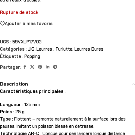
ou en eaux troubles.
Rupture de stock
Ajouter à mes favoris
UGS :
59VXUP17V03
Catégories :
JIG ,Leurres , Turlutte
,
Leurres Dures
Étiquette :
Popping
Partager:
Description
Caractéristiques principales :
Longueur
: 125 mm
Poids
: 25 g
Type
: Flottant – remonte naturellement à la surface lors des
pauses, imitant un poisson blessé en détresse.
Technologie AR-C
: Conçue pour des lancers longue distance