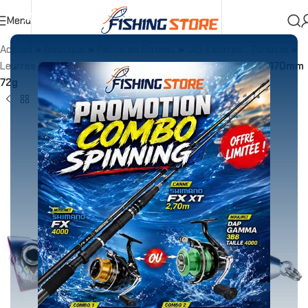
Menu
Accueil
»
Boutique
»
Pêche en Bateau
»
JIG ,Leurres , Turlutte
»
Leurres Dures
»
Lure Ocea Bomb Dip 170F Flash Boost 170mm
72g