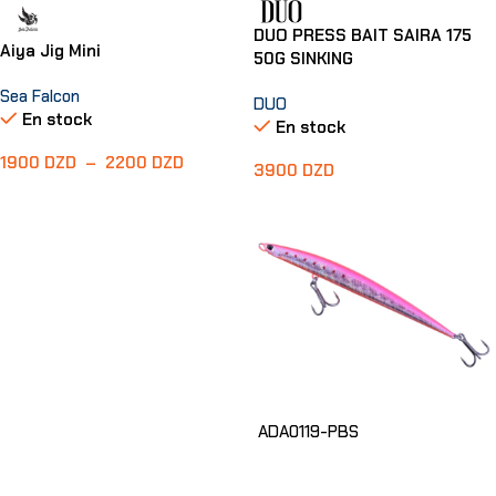
DUO PRESS BAIT SAIRA 175
Aiya Jig Mini
50G SINKING
Sea Falcon
DUO
En stock
En stock
1900
DZD
–
2200
DZD
3900
DZD
Choix Des Options
ADA0119-PBS