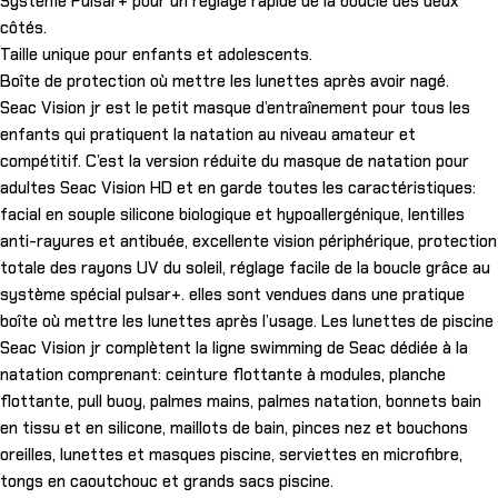
Système Pulsar+ pour un réglage rapide de la boucle des deux
côtés.
Taille unique pour enfants et adolescents.
Boîte de protection où mettre les lunettes après avoir nagé.
Seac Vision jr est le petit masque d’entraînement pour tous les
enfants qui pratiquent la natation au niveau amateur et
compétitif. C’est la version réduite du masque de natation pour
adultes Seac Vision HD et en garde toutes les caractéristiques:
facial en souple silicone biologique et hypoallergénique, lentilles
anti-rayures et antibuée, excellente vision périphérique, protection
totale des rayons UV du soleil, réglage facile de la boucle grâce au
système spécial pulsar+. elles sont vendues dans une pratique
boîte où mettre les lunettes après l’usage. Les lunettes de piscine
Seac Vision jr complètent la ligne swimming de Seac dédiée à la
natation comprenant: ceinture flottante à modules, planche
flottante, pull buoy, palmes mains, palmes natation, bonnets bain
en tissu et en silicone, maillots de bain, pinces nez et bouchons
oreilles, lunettes et masques piscine, serviettes en microfibre,
tongs en caoutchouc et grands sacs piscine.