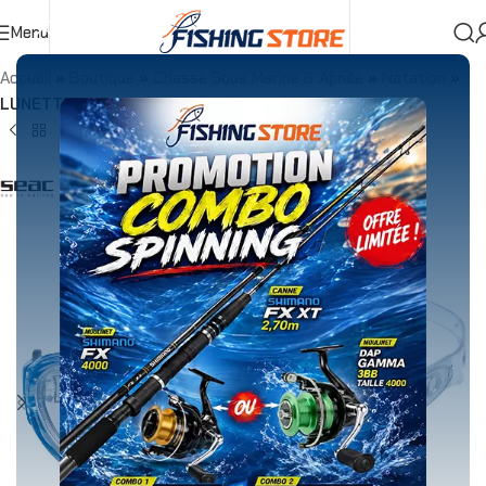
Menu
Accueil
»
Boutique
»
Chasse Sous Marine & Apnée
»
Natation
»
LUNETTE NATATION SEAC VISION JUNIOR BLEU