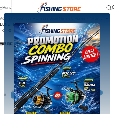
Menu
Accueil
»
Boutique
»
Chasse Sous Marine & Apnée
»
Natation
»
LUNETTE NATATION SEAC KLEO BLEU