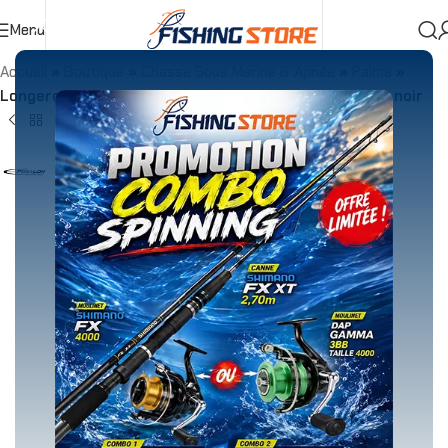
Menu
Accueil
»
Boutique
»
Chasse Sous Marine & Apnée
»
Palme
»
Longeron en « T » pour montage voilure – pack 1mt – noir