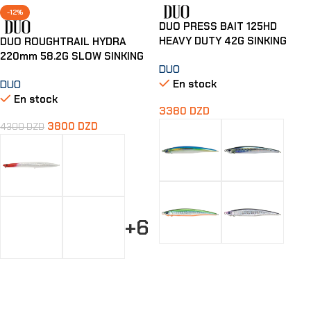
-12%
DUO PRESS BAIT 125HD
HEAVY DUTY 42G SINKING
DUO ROUGHTRAIL HYDRA
220mm 58.2G SLOW SINKING
DUO
En stock
DUO
En stock
3380
DZD
3800
DZD
4300
DZD
+6
Choix Des Options
Choix Des Options