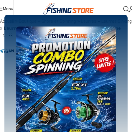
Menu
Accueil
»
Boutique
»
Shore et Spinning
»
Leurres
»
Leurres Sinking
»
Leurre Coulant Fiiish Powertail – 4.5Cm Silver Sardine