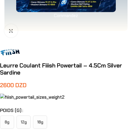
Commandez
Agrandir
Leurre Coulant Fiiish Powertail – 4.5Cm Silver
Sardine
2600
DZD
POIDS (G)
8g
12g
18g