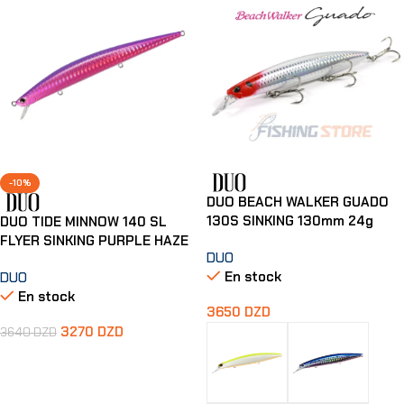
-10%
DUO BEACH WALKER GUADO
130S SINKING 130mm 24g
DUO TIDE MINNOW 140 SL
FLYER SINKING PURPLE HAZE
DUO
En stock
DUO
En stock
3650
DZD
3270
DZD
3640
DZD
Ajouter Au Panier