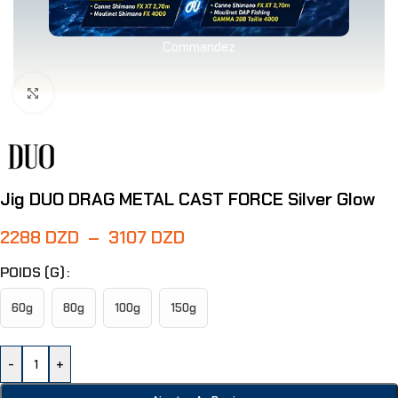
Commandez
Agrandir
Jig DUO DRAG METAL CAST FORCE Silver Glow
2288
DZD
–
3107
DZD
POIDS (G)
60g
80g
100g
150g
-
+