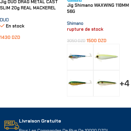
Jig DUO DRAG METAL CAST
Jig Shimano WAXWING 118MM
SLIM 20g REAL MACKEREL
56G
DUO
Shimano
En stock
rupture de stock
1430
DZD
1500
DZD
3050
DZD
Ajouter Au Panier
+4
Choix Des Options
Livraison Gratuite
Pour Les Commandes De Plus De 10000 DZD!