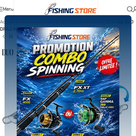
Menu
Accueil
»
Boutique
»
Shore et Spinning
»
Leurres
»
JIG
»
Jig DUO
DRAG METAL CAST FORCE Silver Glow