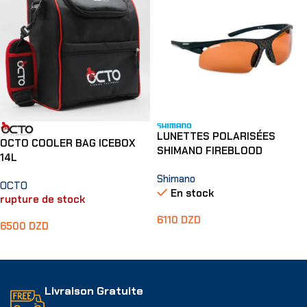
LUNETTES POLARISÉES
OCTO COOLER BAG ICEBOX
SHIMANO FIREBLOOD
14L
Shimano
OCTO
En stock
rupture de stock
6110
DZD
6500
DZD
Ajouter Au Panier
Lire La Suite
Livraison Gratuite