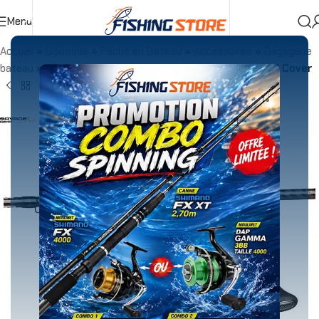
Menu
Accueil
»
Boutique
»
Pêche en Bateau
»
Accessoires
»
Bagagerie
bateau
»
Housse Moulinet Savage Gear Neoprene Reel Cover